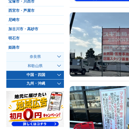
宝塚市・川西市
西宮市・芦屋市
尼崎市
加古川市・高砂市
明石市
姫路市
奈良県
和歌山県
中国・四国
九州・沖縄