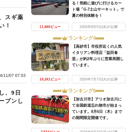
る！気軽に遊びに行けるカー
ト場「G-7土山サーキット」で
夏の特別体験を！
、スギ薬
い！
11,949ビュー
2026年8月5日(水)の記事
ランキング4
【高砂市】市役所近くの人気
イタリアン料理店「益田食
堂」が約2年ぶりに営業再開し
ています。
4/11/07 07:03
10,241ビュー
2026年7月7日(火)の記事
ランキング5
し、9日
【加古川市】アリオ加古川に
ープンし
て全国鉄道忘れ物市が始まっ
ています。8月6日（木）まで
の期間限定開催です。