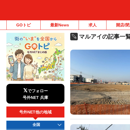
GOトピ
最新News
求人
開店/閉
マルアイの記事一
𝕏
でフォロー
号外NET 兵庫
号外NET他の地域
全国