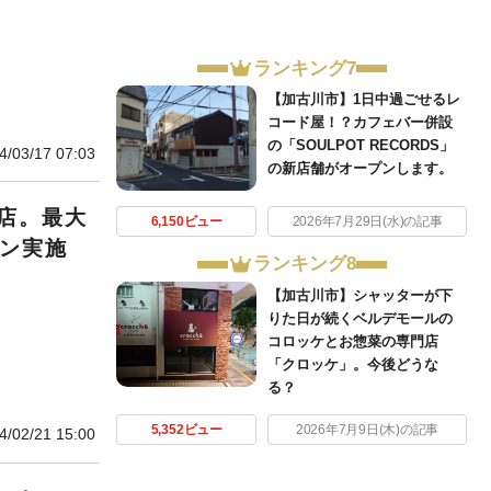
ランキング7
【加古川市】1日中過ごせるレ
コード屋！？カフェバー併設
の「SOULPOT RECORDS」
4/03/17 07:03
の新店舗がオープンします。
店。最大
6,150ビュー
2026年7月29日(水)の記事
ーン実施
ランキング8
【加古川市】シャッターが下
りた日が続くベルデモールの
コロッケとお惣菜の専門店
「クロッケ」。今後どうな
る？
5,352ビュー
2026年7月9日(木)の記事
4/02/21 15:00