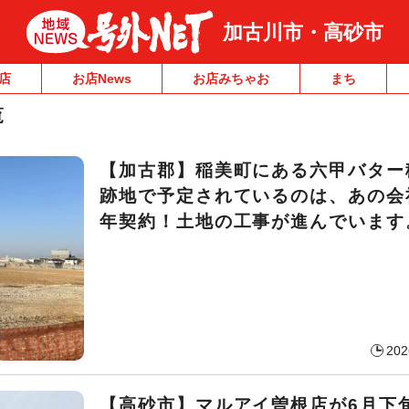
加古川市・高砂市
店
お店News
お店みちゃお
まち
覧
【加古郡】稲美町にある六甲バター
跡地で予定されているのは、あの会
年契約！土地の工事が進んでいます
202
【高砂市】マルアイ曽根店が6月下