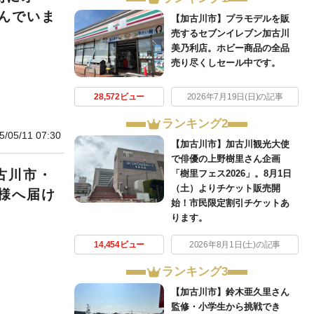
んでいま
【加古川市】プラモデルを販
売するセブンイレブン加古川
美乃利店。ホビー商品の全品
売り尽くしセール中です。
28,572ビュー
2026年7月19日(日)の記事
ランキング2
5/05/11 07:30
【加古川市】加古川観光大使
で俳優の上野樹里さん企画
古川市・
「樹里フェス2026」。8月1日
（土）よりチケット販売開
様へ届け
始！市民限定割引チケットあ
ります。
14,454ビュー
2026年8月1日(土)の記事
ランキング3
【加古川市】鈴木亜久里さん
監修・小学生から挑戦でき