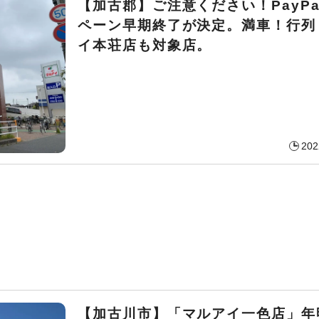
【加古郡】ご注意ください！PayP
ペーン早期終了が決定。満車！行列
イ本荘店も対象店。
202
【加古川市】「マルアイ一色店」年