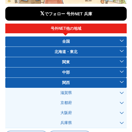
𝕏
でフォロー 号外NET 兵庫
号外NET他の地域
全国
北海道・東北
関東
中部
関西
滋賀県
京都府
大阪府
兵庫県