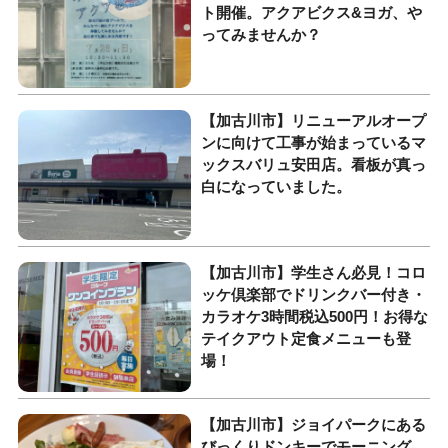
ト開催。アクアビクス&ヨガ、や
ってみませんか？
【加古川市】リニューアルオープ
ンに向けて工事が始まっているマ
ックスバリュ安田店。看板が真っ
白になっていました。
【加古川市】学生さん必見！コロ
ッケ倶楽部でドリンクバー付き・
カラオケ3時間税込500円！お得な
テイクアウト定食メニューも登
場！
【加古川市】ジョイパークにある
びっくりドンキーでモーニング。