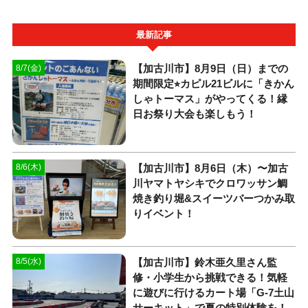
最新記事
【加古川市】8月9日（日）までの
8/7(金)
期間限定⭐︎カピル21ビルに「きかん
しゃトーマス」がやってくる！縁
日お祭り大会も楽しもう！
【加古川市】8月6日（木）〜加古
8/6(木)
川ヤマトヤシキでクロワッサン鯛
焼き釣り堀&スイーツバーつかみ取
りイベント！
【加古川市】鈴木亜久里さん監
8/5(水)
修・小学生から挑戦できる！気軽
に遊びに行けるカート場「G-7土山
サーキット」で夏の特別体験を！