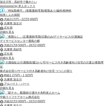
加古川市・高砂市で働きたい
sponsored by 求人ボックス
「時短勤務可」/准看護師/常勤/夜勤あり/歯科/精神科
稲美しんわ病院
月給21万円～22万5,000円
兵庫県 加古川
正社員
詳細を見る
「夜勤なし」/正看護師/常勤/日勤のみ/デイサービス/介護施設
デイサービスセンター鹿島の郷
月給21万8,500円～26万2,000円
兵庫県 高砂市
正社員
詳細を見る
介護福祉士/介護職員/週1から可/サービス付き高齢者向け住宅の介護士/夜勤専
従
株式会社宿り/サービス付き高齢者向け住宅 つつじの宿り
時給1,275円～1,325円
兵庫県 加古川
アルバイト・パート
詳細を見る
「駅チカ」看護師/介護付き有料老人ホーム
中銀ライフケアホーム株式会社
月給32万3,000円～33万3,000円
兵庫県 加古川