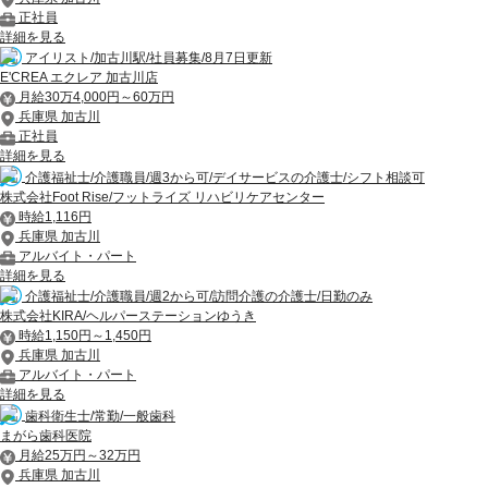
正社員
詳細を見る
アイリスト/加古川駅/社員募集/8月7日更新
E'CREA エクレア 加古川店
月給30万4,000円～60万円
兵庫県 加古川
正社員
詳細を見る
介護福祉士/介護職員/週3から可/デイサービスの介護士/シフト相談可
株式会社Foot Rise/フットライズ リハビリケアセンター
時給1,116円
兵庫県 加古川
アルバイト・パート
詳細を見る
介護福祉士/介護職員/週2から可/訪問介護の介護士/日勤のみ
株式会社KIRA/ヘルパーステーションゆうき
時給1,150円～1,450円
兵庫県 加古川
アルバイト・パート
詳細を見る
歯科衛生士/常勤/一般歯科
まがら歯科医院
月給25万円～32万円
兵庫県 加古川