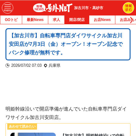
加古川市・高砂市
GOトピ
最新News
求人
開店/閉店
お店News
お店みち
【加古川市】自転車専門店ダイワサイクル加古川
安田店が7月3日（金）オープン！オープン記念で
パンク修理が無料です。
2026/07/02 07:03
兵庫県
明姫幹線沿いで開店準備が進んでいた自転車専門店ダイ
ワサイクル加古川安田店。
【加古川市】明姫幹線沿いで自転