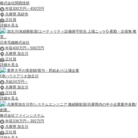
株式会社関西技研
年収300万円～450万円
兵庫県 高砂市
正社員
詳細を見る
加古川/未経験歓迎/ユーティリティ設備保守担当 上場ニッケG 夜勤・出張無 教
育...
日本毛織株式会社
年収400万円～500万円
兵庫県 加古川
正社員
詳細を見る
業界大手の美容師/賞与・昇給あり/上場企業
QBハウスアリオ加古川
月給24万円～
兵庫県 加古川
正社員
詳細を見る
兵庫県加古川市/システムエンジニア 微経験歓迎/兵庫県内の中小企業案件多数/
創業...
株式会社ファインシステム
年収336万円～392万円
兵庫県 加古川
正社員
詳細を見る