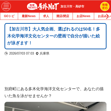
加古川市・高砂市
GOトピ
最新News
求人
開店/閉店
お店News
お店みち
【加古川市】大人気企画、選ばれるのは50名！多
木化学海洋文化センターの壁画で自分が描いた絵
が泳ぎます！
2026/07/03 07:03
兵庫県
別府町にある多木化学海洋文化センターで、あなたの描
いた魚を泳がせませんか？