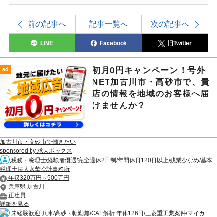
前の記事へ
記事一覧へ
次の記事へ
LINE
Facebook
旧Twitter
初月0円キャンペーン！号外
ad
NET加古川市・高砂市で、貴
店の情報を地域のお客様へ届
けませんか？
加古川市・高砂市で働きたい
sponsored by 求人ボックス
税務・税理士/経験者優遇/完全週休2日制/年間休日120日以上/残業少なめ/基本...
税理士法人水埜会計事務所
年収320万円～500万円
兵庫県 加古川
正社員
詳細を見る
未経験歓迎 兵庫/高砂・転勤無/CAE解析 年休126日/三菱重工業案件/マイカ...