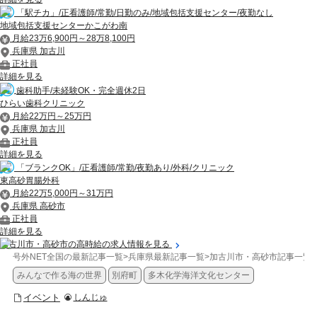
「駅チカ」/正看護師/常勤/日勤のみ/地域包括支援センター/夜勤なし
地域包括支援センターかこがわ南
月給23万6,900円～28万8,100円
兵庫県 加古川
正社員
詳細を見る
歯科助手/未経験OK・完全週休2日
ひらい歯科クリニック
月給22万円～25万円
兵庫県 加古川
正社員
詳細を見る
「ブランクOK」/正看護師/常勤/夜勤あり/外科/クリニック
東高砂胃腸外科
月給22万5,000円～31万円
兵庫県 高砂市
正社員
詳細を見る
加古川市・高砂市の高時給の求人情報を見る
号外NET全国の最新記事一覧
>
兵庫県最新記事一覧
>
加古川市・高砂市記事一覧
>
みんなで作る海の世界
別府町
多木化学海洋文化センター
イベント
しんじゅ