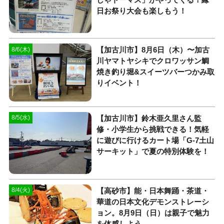
日お祭り大会も楽しもう！
【加古川市】8月6日（木）〜加古
8/6(木)
川ヤマトヤシキでクロワッサン鯛
焼き釣り堀&スイーツバーつかみ取
りイベント！
【加古川市】鈴木亜久里さん監
8/5(水)
修・小学生から挑戦できる！気軽
に遊びに行けるカート場「G-7土山
サーキット」で夏の特別体験を！
【高砂市】能・日本舞踊・茶道・
8/4(火)
華道の日本文化デモンストレーシ
ョン。8月9日（日）は親子で魅力
を体感しよう。