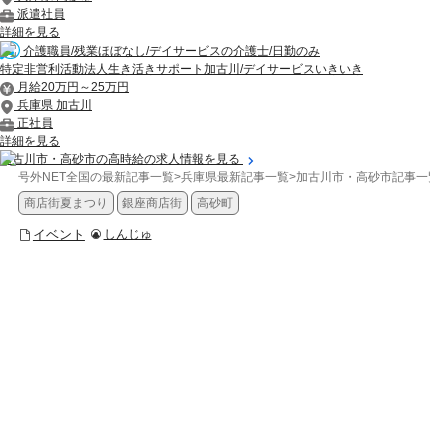
派遣社員
詳細を見る
介護職員/残業ほぼなし/デイサービスの介護士/日勤のみ
特定非営利活動法人生き活きサポート加古川/デイサービスいきいき
月給20万円～25万円
兵庫県 加古川
正社員
詳細を見る
加古川市・高砂市の高時給の求人情報を見る
号外NET全国の最新記事一覧
>
兵庫県最新記事一覧
>
加古川市・高砂市記事一覧
>
商店街夏まつり
銀座商店街
高砂町
イベント
しんじゅ