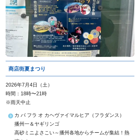
商店街夏まつり
2026年7月4日（土）
時間：18時〜21時
※雨天中止
カ パ フラ オ カヘヴァイマルヒア（フラダンス）
播州一＆ヤギリンゴ
高砂ミニよさこい～播州各地からチームが集結！熱