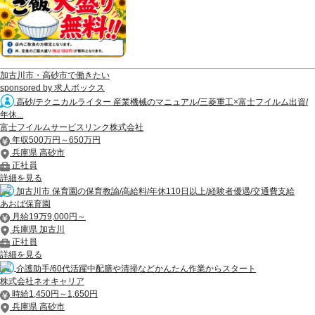
加古川市・高砂市で働きたい
sponsored by 求人ボックス
高砂/テクニカルライター 産業機械のマニュアル/三菱重工×富士フイルム出資/
年休...
富士フイルムサービスリンク株式会社
年収500万円～650万円
兵庫県 高砂市
正社員
詳細を見る
加古川市 保育園の保育教諭/高給料/年休110日以上/経験者優遇/交通費支給
あおば保育園
月給19万9,000円～
兵庫県 加古川
正社員
詳細を見る
介護助手/60代活躍中配膳や清掃などかんたん作業からスタート
株式会社ネオキャリア
時給1,450円～1,650円
兵庫県 高砂市