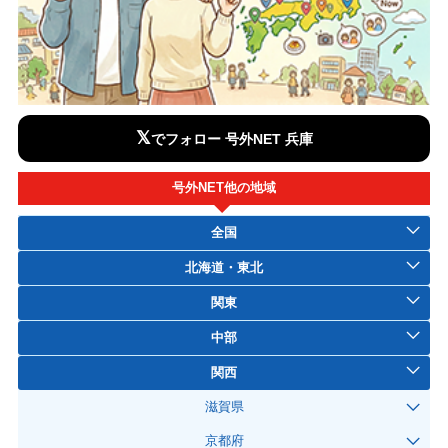
𝕏
でフォロー 号外NET 兵庫
号外NET他の地域
全国
北海道・東北
関東
中部
関西
滋賀県
京都府