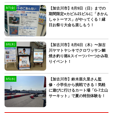
【加古川市】8月9日（日）までの
8/7(金)
期間限定⭐︎カピル21ビルに「きかん
しゃトーマス」がやってくる！縁
日お祭り大会も楽しもう！
【加古川市】8月6日（木）〜加古
8/6(木)
川ヤマトヤシキでクロワッサン鯛
焼き釣り堀&スイーツバーつかみ取
りイベント！
【加古川市】鈴木亜久里さん監
8/5(水)
修・小学生から挑戦できる！気軽
に遊びに行けるカート場「G-7土山
サーキット」で夏の特別体験を！