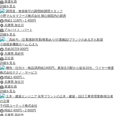
派遣社員
詳細を見る
調理員・無資格可の調理師/調理スタッフ
小野マルタマフーズ株式会社 順心病院内の厨房
時給1,116円～1,400円
兵庫県 加古川
アルバイト・パート
詳細を見る
「高給与」/正看護師/常勤/夜勤あり/介護施設/ブランクのある方も歓迎
小規模多機能ホーム 心まち
月給30万9,000円
兵庫県 高砂市
正社員
詳細を見る
梱包・仕分け・検品/高時給1400円。東加古川駅から徒歩10分。ワイヤー検査
株式会社テクノ・サービス
時給1,400円～
兵庫県 加古川
派遣社員
詳細を見る
土木・建築エンジニア 化学プラントの土木・建築・設計工事管理業務/発注者
の立場
千代田ユーテック株式会社
時給2,400円～2,600円
兵庫県 高砂市