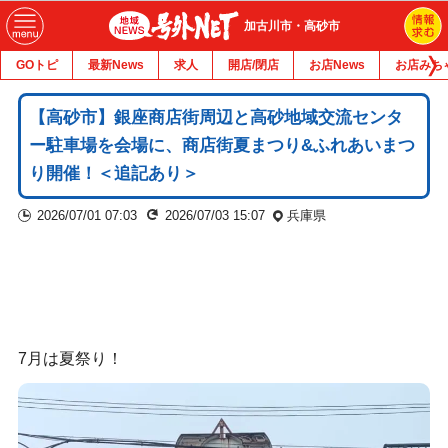
加古川市・高砂市
GOトピ
最新News
求人
開店/閉店
お店News
お店みち
【高砂市】銀座商店街周辺と高砂地域交流センタ
ー駐車場を会場に、商店街夏まつり&ふれあいまつ
り開催！＜追記あり＞
2026/07/01 07:03
2026/07/03 15:07
兵庫県
7月は夏祭り！