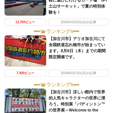
軽に遊びに行けるカート場「G-7
土山サーキット」で夏の特別体
験を！
13,765ビュー
2026年8月5日(水)の記事
ランキング4
【加古川市】アリオ加古川にて
全国鉄道忘れ物市が始まってい
ます。8月6日（木）までの期間
限定開催です。
7,920ビュー
2026年8月3日(月)の記事
ランキング5
【加古川市】涼しい館内で世界
的人気キャラクターの世界に浸
ろう。特別展「パディントン™
の世界展～Welcome to the