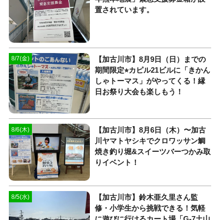
置されています。
【加古川市】8月9日（日）までの
8/7(金)
期間限定⭐︎カピル21ビルに「きかん
しゃトーマス」がやってくる！縁
日お祭り大会も楽しもう！
【加古川市】8月6日（木）〜加古
8/6(木)
川ヤマトヤシキでクロワッサン鯛
焼き釣り堀&スイーツバーつかみ取
りイベント！
【加古川市】鈴木亜久里さん監
8/5(水)
修・小学生から挑戦できる！気軽
に遊びに行けるカート場「G-7土山