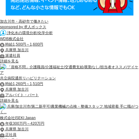
加古川市・高砂市で働きたい
sponsored by 求人ボックス
浄化水の環境分析/化学分析
WDB株式会社
時給1,500円～1,600円
兵庫県 加古川
派遣社員
詳細を見る
「資格不問」介護職員/介護福祉士/交通費支給/夜勤なし/担当者オススメ/デイケ
ア
共立病院通所リハビリテーション
時給1,260円～1,510円
兵庫県 加古川
アルバイト・パート
詳細を見る
兵庫/加古川市/第二新卒可/農業機械の点検・整備スタッフ 地域密着 手に職がつ
く...
株式会社ISEKI Japan
年収300万円～420万円
兵庫県 加古川
正社員