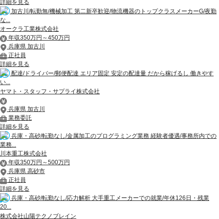
詳細を見る
加古川/転勤無/機械加工 第二新卒歓迎/物流機器のトップクラスメーカーG/夜勤
な...
オークラ工業株式会社
年収350万円～450万円
兵庫県 加古川
正社員
詳細を見る
配達/ドライバー/郵便配達 エリア固定 安定の配達量 だから稼げるし 働きやす
い...
ヤマト・スタッフ・サプライ株式会社
兵庫県 加古川
業務委託
詳細を見る
兵庫・高砂/転勤なし/金属加工のプログラミング業務 経験者優遇/事務所内での
業務...
川本重工株式会社
年収350万円～500万円
兵庫県 高砂市
正社員
詳細を見る
兵庫・高砂/転勤なし/応力解析 大手重工メーカーでの就業/年休126日・残業
20...
株式会社山陽テクノブレイン