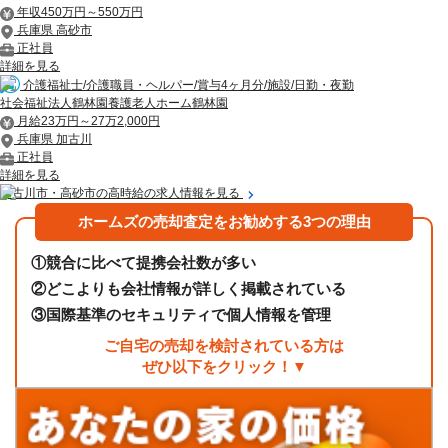
年収450万円～550万円
兵庫県 高砂市
正社員
詳細を見る
介護福祉士/介護職員・ヘルパー/賞与4ヶ月分/施設/日勤・夜勤
社会福祉法人鶴林園養護老人ホーム鶴林園
月給23万円～27万2,000円
兵庫県 加古川
正社員
詳細を見る
加古川市・高砂市の高時給の求人情報を見る
ホームズの売却査定をお勧めする3つの理由
①
競合に比べて提携会社数が多い
②
どこよりも会社情報が詳しく掲載されている
③
国際基準のセキュリティで個人情報を管理
ご自宅の売却を検討されている方は
ぜひ以下をクリック！▼