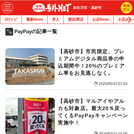
加古川市・高砂市
GOトピ
最新News
求人
開店/閉店
お店News
お店みち
PayPayの記事一覧
【高砂市】市民限定、プレ
ミアムデジタル商品券の申
込期間中！20%のプレミア
ム率をお見逃しなく。
2025/05/15 07:03
【高砂市】マルアイやアル
カも対象店。最大20％戻っ
てくるPayPayキャンペーン
実施中！
2024/02/21 15:00