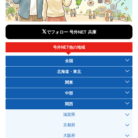
𝕏
でフォロー 号外NET 兵庫
号外NET他の地域
全国
北海道・東北
関東
中部
関西
滋賀県
京都府
大阪府