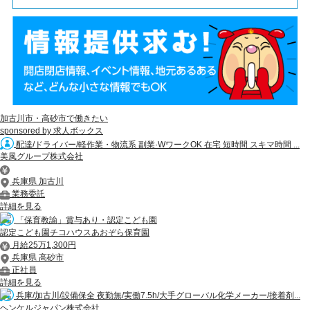
加古川市・高砂市で働きたい
sponsored by 求人ボックス
配達/ドライバー/軽作業・物流系 副業·WワークOK 在宅 短時間 スキマ時間 ...
美風グループ株式会社
兵庫県 加古川
業務委託
詳細を見る
「保育教諭」賞与あり・認定こども園
認定こども園チコハウスあおぞら保育園
月給25万1,300円
兵庫県 高砂市
正社員
詳細を見る
兵庫/加古川/設備保全 夜勤無/実働7.5h/大手グローバル化学メーカー/接着剤...
ヘンケルジャパン株式会社