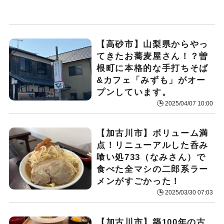
【高砂市】山梨県からやっ
てきたお蕎麦屋さん！？曽
根町に本格的な手打ちそば
&カフェ「みずも」がオー
プンしています。
2025/04/07 10:00
【加古川市】ボリューム満
点！リニューアルした呑み
喰い処733（なみさん）で
食べた全マシの二郎系ラー
メンがすごかった！
2025/03/30 07:03
【加古川市】築100年の古