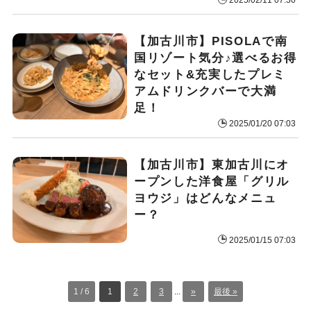
2025/02/11 07:30
【加古川市】PISOLAで南
国リゾート気分♪選べるお得
なセット&充実したプレミ
アムドリンクバーで大満
足！
2025/01/20 07:03
【加古川市】東加古川にオ
ープンした洋食屋「グリル
ヨウジ」はどんなメニュ
ー？
2025/01/15 07:03
1 / 6
1
2
3
...
»
最後 »