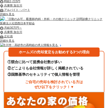
時給1,215円
兵庫県 加古川
アルバイト・パート
詳細を見る
「日勤のみ可」看護師/内科・外科・その他クリニック 訪問診療クリニック
医療法人社団西日本平郁会
月給30万円～
兵庫県 加古川
正社員
詳細を見る
加古川市・高砂市の高時給の求人情報を見る
ホームズの売却査定をお勧めする3つの理由
①
競合に比べて提携会社数が多い
②
どこよりも会社情報が詳しく掲載されている
③
国際基準のセキュリティで個人情報を管理
ご自宅の売却を検討されている方は
ぜひ以下をクリック！▼