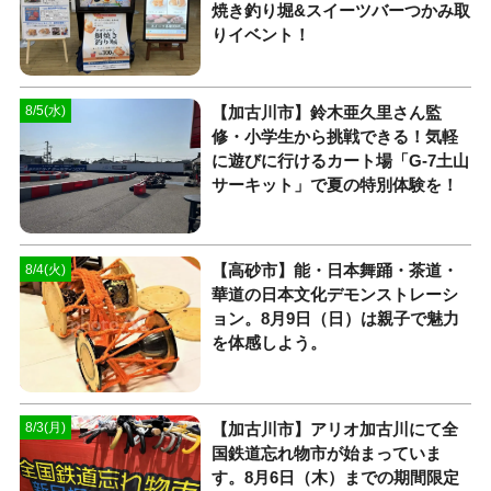
焼き釣り堀&スイーツバーつかみ取
りイベント！
【加古川市】鈴木亜久里さん監
8/5(水)
修・小学生から挑戦できる！気軽
に遊びに行けるカート場「G-7土山
サーキット」で夏の特別体験を！
【高砂市】能・日本舞踊・茶道・
8/4(火)
華道の日本文化デモンストレーシ
ョン。8月9日（日）は親子で魅力
を体感しよう。
【加古川市】アリオ加古川にて全
8/3(月)
国鉄道忘れ物市が始まっていま
す。8月6日（木）までの期間限定