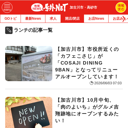
加古川市・高砂市
GOトピ
最新News
求人
開店/閉店
お店News
お店みち
ランチの記事一覧
【加古川市】市役所近くの
「カフェこさじ」が
「COSAJI DINING
9BAN」となってリニュー
アルオープンしています！
2026/06/03 07:03
【加古川市】10月中旬、
「肉のよいち」がグルメ吉
翔跡地にオープンするみた
い！