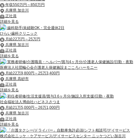
年収550万円～850万円
兵庫県 加古川
正社員
詳細を見る
歯科助手/未経験OK・完全週休2日
ひらい歯科クリニック
月給22万円～25万円
兵庫県 加古川
正社員
詳細を見る
実務者研修/介護職員・ヘルパー/賞与4ヶ月分/介護老人保健施設/日勤・夜勤
医療法人社団輪心会介護老人保健施設まごころハーモニー
月給22万9,800円～25万3,400円
兵庫県 高砂市
正社員
詳細を見る
初任者研修/生活支援員/賞与3.6ヶ月分/施設入所支援/日勤・夜勤
社会福祉法人博由社ハピネスさつま
月給21万5,000円～26万1,000円
兵庫県 加古川
正社員
詳細を見る
「介護タクシー/ドライバー」自動車免許必須/シフト相談可/デイサービス
株式会社ニッケ・ケアサービス/デイサービスセンター ニッケつどい加古川