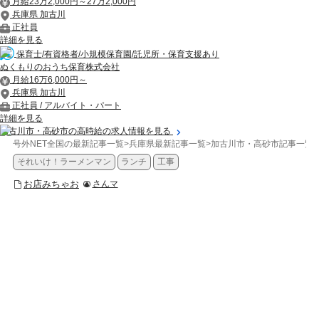
月給23万2,000円～27万2,000円
兵庫県 加古川
正社員
詳細を見る
保育士/有資格者/小規模保育園/託児所・保育支援あり
ぬくもりのおうち保育株式会社
月給16万6,000円～
兵庫県 加古川
正社員 / アルバイト・パート
詳細を見る
加古川市・高砂市の高時給の求人情報を見る
号外NET全国の最新記事一覧
>
兵庫県最新記事一覧
>
加古川市・高砂市記事一覧
>
それいけ！ラーメンマン
ランチ
工事
お店みちゃお
さんマ