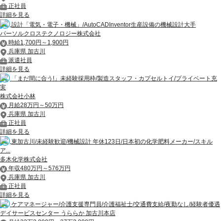
正社員
詳細を見る
設計「電気・電子・機械」/AutoCADInventor生産設備の機械設計大手
パーソルクロステクノロジー株式会社
時給1,700円～1,900円
兵庫県 加古川
派遣社員
詳細を見る
「まだ間に合う!」未経験採用枠/製造スタッフ・カプセルトイ/プライベート充
実
株式会社小林
月給28万円～50万円
兵庫県 加古川
正社員
詳細を見る
東加古川/未経験歓迎/機械設計 年休123日/日本初の化学肥料メーカー/スキル
ア...
多木化学株式会社
年収480万円～576万円
兵庫県 加古川
正社員
詳細を見る
ケアマネージャー/介護支援専門員/介護福祉士/交通費支給/夜勤なし/経験者優遇
デイサービスセンター うららか 加古川本店