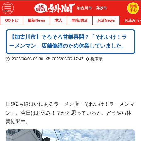
加古川市・高砂市
GOトピ
最新News
求人
開店/閉店
お店News
お店みち
【加古川市】そろそろ営業再開？「それいけ！ラ
ーメンマン」店舗修繕のため休業していました。
2025/06/06 06:30
2025/06/06 17:47
兵庫県
国道2号線沿いにあるラーメン店「それいけ！ラーメンマ
ン」、今日はお休み！？かと思っていると、どうやら休
業期間中。