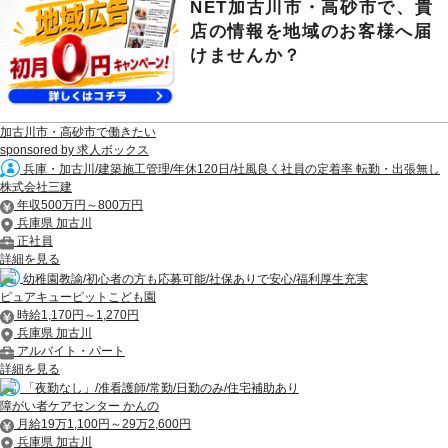
NET加古川市・高砂市で、貴
店の情報を地域のお客様へ届
けませんか？
加古川市・高砂市で働きたい
sponsored by 求人ボックス
兵庫・加古川/建築施工管理/年休120日/社風良く社員の定着率 転勤・出張無し
株式会社三建
年収500万円～800万円
兵庫県 加古川
正社員
詳細を見る
幼稚園教諭/初心者の方も応募可能/社保ありで安心/福利厚生充実
ピュアキューピットこども園
時給1,170円～1,270円
兵庫県 加古川
アルバイト・パート
詳細を見る
「夜勤なし」/准看護師/常勤/日勤のみ/住宅補助あり
障がい者ケアセンター かんの
月給19万1,100円～29万2,600円
兵庫県 加古川