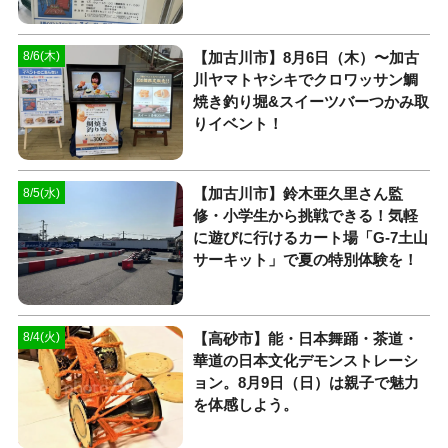
【加古川市】8月6日（木）〜加古
8/6(木)
川ヤマトヤシキでクロワッサン鯛
焼き釣り堀&スイーツバーつかみ取
りイベント！
【加古川市】鈴木亜久里さん監
8/5(水)
修・小学生から挑戦できる！気軽
に遊びに行けるカート場「G-7土山
サーキット」で夏の特別体験を！
【高砂市】能・日本舞踊・茶道・
8/4(火)
華道の日本文化デモンストレーシ
ョン。8月9日（日）は親子で魅力
を体感しよう。