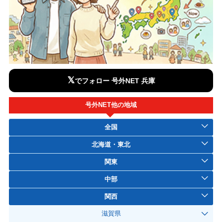
𝕏
でフォロー 号外NET 兵庫
号外NET他の地域
全国
北海道・東北
関東
中部
関西
滋賀県