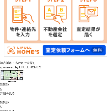
加古川市・高砂市で家探し
sponsored by LIFULL HOME'S
賃貸
[
]
/
/
/
詳細を見る
賃貸
[
]
/
/
/