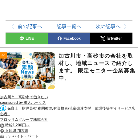
前の記事へ
記事一覧へ
次の記事へ
LINE
Facebook
旧Twitter
加古川市・高砂市の会社を取
ad
材し、地域ニュースで紹介し
ます。 限定モニター企業募集
中。
加古川市・高砂市で働きたい
sponsored by 求人ボックス
保育士・指導員/幼稚園教諭/有資格者/児童発達支援・放課後等デイサービス/初
心者...
ブロッサムグループ株式会社
時給1,200円～
兵庫県 加古川
アルバイト・パート