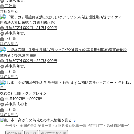
兵庫県 加古川
正社員
詳細を見る
「駅チカ」看護師/残業ほぼなし/ケアミックス病院 慢性期病院 デイケア
医療法人社団栄徳会 加古川磯病院
月給22万4,000円～31万4,000円
兵庫県 加古川
正社員
詳細を見る
「資格不問」生活支援員/ブランクOK/交通費支給/再雇用制度有/障害者施設
障害者支援施設 博由園
月給20万4,000円～22万8,000円
兵庫県 加古川
正社員
詳細を見る
兵庫・高砂/未経験歓迎/配管設計・解析 まずは補助業務からスタート 年休126
日...
株式会社山陽テクノブレイン
年収400万円～500万円
兵庫県 高砂市
正社員
詳細を見る
加古川市・高砂市の高時給の求人情報を見る
号外NET全国の最新記事一覧
>
兵庫県最新記事一覧
>
加古川市・高砂市記事一覧
>
公開収録
花＊花
高砂市文化会館