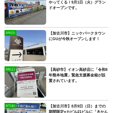
やってくる！9月1日（火）グラン
ドオープンです。
【加古川市】ニッケパークタウン
8/9(日)
にGUが今秋オープンします！
【高砂市】イオン高砂店に「令和8
8/8(土)
年熊本地震」緊急支援募金箱が設
置されています。
【加古川市】8月9日（日）までの
8/7(金)
期間限定⭐︎カピル21ビルに「きかん