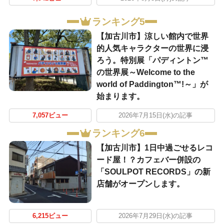
ランキング5
【加古川市】涼しい館内で世界
的人気キャラクターの世界に浸
ろう。特別展「パディントン™
の世界展～Welcome to the
world of Paddington™!～」が
始まります。
7,057ビュー
2026年7月15日(水)の記事
ランキング6
【加古川市】1日中過ごせるレコ
ード屋！？カフェバー併設の
「SOULPOT RECORDS」の新
店舗がオープンします。
6,215ビュー
2026年7月29日(水)の記事