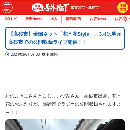
加古川市・高砂市
GOトピ
最新News
求人
開店/閉店
お店News
お店みち
【高砂市】全国ネット「花＊花Style」、3月は地元
高砂市での公開収録ライブ開催！！
2024/03/04 07:03
兵庫県
おのまきこさんとこじまいづみさん。高砂市出身、花＊
花のおふたりが、高砂市でラジオの公開収録されますよ
～！！