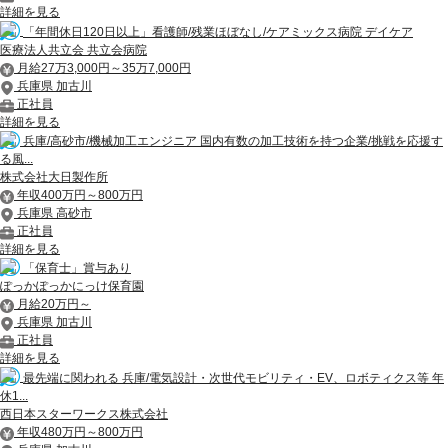
詳細を見る
「年間休日120日以上」看護師/残業ほぼなし/ケアミックス病院 デイケア
医療法人共立会 共立会病院
月給27万3,000円～35万7,000円
兵庫県 加古川
正社員
詳細を見る
兵庫/高砂市/機械加工エンジニア 国内有数の加工技術を持つ企業/挑戦を応援す
る風...
株式会社大日製作所
年収400万円～800万円
兵庫県 高砂市
正社員
詳細を見る
「保育士」賞与あり
ぽっかぽっかにっけ保育園
月給20万円～
兵庫県 加古川
正社員
詳細を見る
最先端に関われる 兵庫/電気設計・次世代モビリティ・EV、ロボティクス等 年
休1...
西日本スターワークス株式会社
年収480万円～800万円