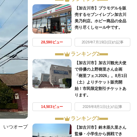
【加古川市】プラモデルを販
売するセブンイレブン加古川
美乃利店。ホビー商品の全品
売り尽くしセール中です。
28,590ビュー
2026年7月19日(日)の記事
ランキング2
【加古川市】加古川観光大使
で俳優の上野樹里さん企画
「樹里フェス2026」。8月1日
（土）よりチケット販売開
始！市民限定割引チケットあ
ります。
14,503ビュー
2026年8月1日(土)の記事
ランキング3
、いつオープ
【加古川市】鈴木亜久里さん
監修・小学生から挑戦でき