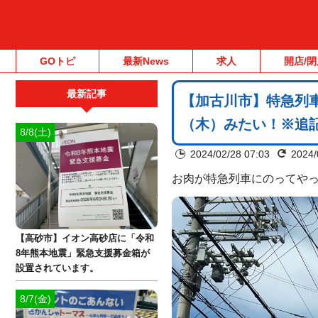
GOトピ
最新News
求人
開店/閉
最新記事
【加古川市】特急列車
（木）みたい！※追
8/8(土)
2024/02/28 07:03
2024/
お肉が特急列車にのってや
【高砂市】イオン高砂店に「令和
8年熊本地震」緊急支援募金箱が
設置されています。
8/7(金)