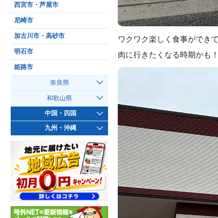
西宮市・芦屋市
尼崎市
加古川市・高砂市
ワクワク楽しく食事ができ
明石市
肉に行きたくなる時期かも
姫路市
奈良県
和歌山県
中国・四国
九州・沖縄