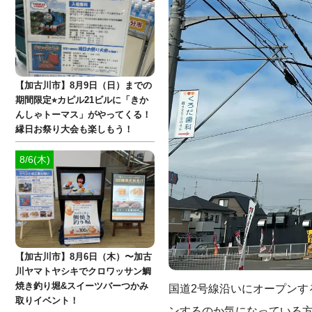
【加古川市】8月9日（日）までの
期間限定⭐︎カピル21ビルに「きか
んしゃトーマス」がやってくる！
縁日お祭り大会も楽しもう！
8/6(木)
【加古川市】8月6日（木）〜加古
川ヤマトヤシキでクロワッサン鯛
焼き釣り堀&スイーツバーつかみ
国道2号線沿いにオープンす
取りイベント！
ンするのか気になっている