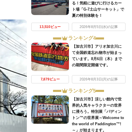
る！気軽に遊びに行けるカー
ト場「G-7土山サーキット」で
夏の特別体験を！
13,510ビュー
2026年8月5日(水)の記事
ランキング4
【加古川市】アリオ加古川に
て全国鉄道忘れ物市が始まっ
ています。8月6日（木）まで
の期間限定開催です。
7,879ビュー
2026年8月3日(月)の記事
ランキング5
【加古川市】涼しい館内で世
界的人気キャラクターの世界
に浸ろう。特別展「パディン
トン™の世界展～Welcome to
the world of Paddington™!
～」が始まります。