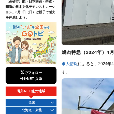
【高砂市】能・日本舞踊・茶道・
華道の日本文化デモンストレーシ
ョン。8月9日（日）は親子で魅力
を体感しよう。
焼肉特急（2024年）4
求人情報
によると、2024
す。
𝕏
でフォロー
号外NET 兵庫
号外NET他の地域
全国
北海道・東北