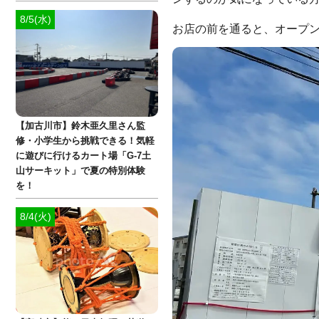
8/5(水)
お店の前を通ると、オープ
【加古川市】鈴木亜久里さん監
修・小学生から挑戦できる！気軽
に遊びに行けるカート場「G-7土
山サーキット」で夏の特別体験
を！
8/4(火)