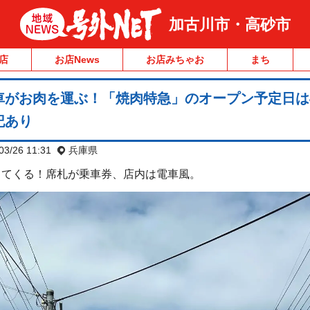
加古川市・高砂市
店
お店News
お店みちゃお
まち
がお肉を運ぶ！「焼肉特急」のオープン予定日は4
記あり
03/26 11:31
兵庫県
ってくる！席札が乗車券、店内は電車風。