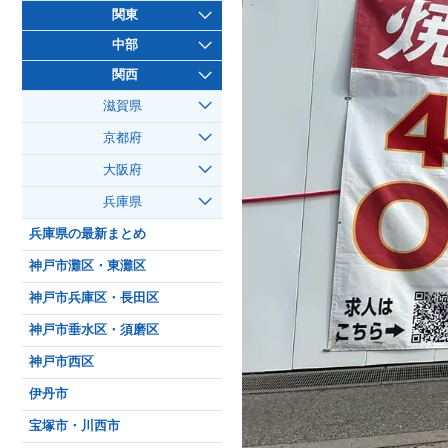
関東
中部
関西
滋賀県
京都府
大阪府
兵庫県
兵庫県の最新まとめ
神戸市灘区・東灘区
神戸市兵庫区・長田区
神戸市垂水区・須磨区
神戸市西区
伊丹市
宝塚市・川西市