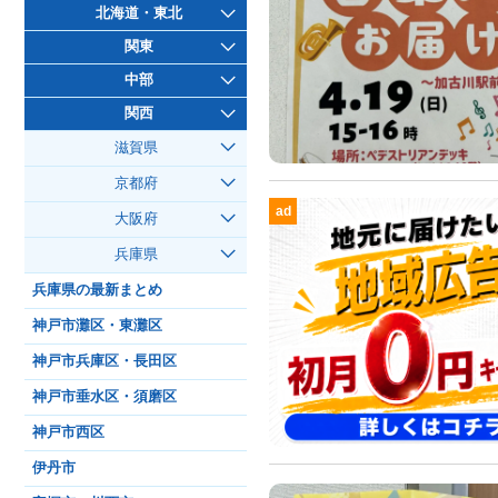
北海道・東北
関東
中部
関西
滋賀県
京都府
ad
大阪府
兵庫県
兵庫県の最新まとめ
神戸市灘区・東灘区
神戸市兵庫区・長田区
神戸市垂水区・須磨区
神戸市西区
伊丹市