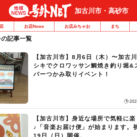
加古川市・高砂市
店
お店News
お店みちゃお
まち
キの記事一覧
【加古川市】8月6日（木）〜加古
シキでクロワッサン鯛焼き釣り堀&
バーつかみ取りイベント！
202
【加古川市】身近な場所で気軽に楽
♪「音楽お届け便」が始まります。
19日（日）開催。