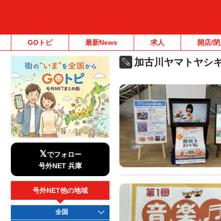
GOトピ
最新News
求人
開店/閉
加古川ヤマトヤシ
𝕏
でフォロー
号外NET 兵庫
号外NET他の地域
全国