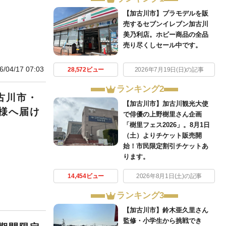
【加古川市】プラモデルを販
売するセブンイレブン加古川
美乃利店。ホビー商品の全品
売り尽くしセール中です。
6/04/17 07:03
28,572ビュー
2026年7月19日(日)の記事
ランキング2
古川市・
【加古川市】加古川観光大使
様へ届け
で俳優の上野樹里さん企画
「樹里フェス2026」。8月1日
（土）よりチケット販売開
始！市民限定割引チケットあ
ります。
14,454ビュー
2026年8月1日(土)の記事
ランキング3
【加古川市】鈴木亜久里さん
監修・小学生から挑戦でき