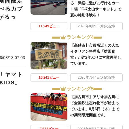
期間限定
る！気軽に遊びに行けるカー
べるカプ
ト場「G-7土山サーキット」で
夏の特別体験を！
がるっ
11,949ビュー
2026年8月5日(水)の記事
ランキング4
【高砂市】市役所近くの人気
イタリアン料理店「益田食
6/03/13 07:03
堂」が約2年ぶりに営業再開し
ています。
！ヤマト
10,241ビュー
2026年7月7日(火)の記事
KIDS」
ランキング5
【加古川市】アリオ加古川に
て全国鉄道忘れ物市が始まっ
ています。8月6日（木）まで
の期間限定開催です。