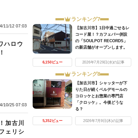
ランキング7
4/11/12 07:03
【加古川市】1日中過ごせるレ
コード屋！？カフェバー併設
の「SOULPOT RECORDS」
ガワハロウ
の新店舗がオープンします。
！
6,150ビュー
2026年7月29日(水)の記事
ランキング8
【加古川市】シャッターが下
りた日が続くベルデモールの
コロッケとお惣菜の専門店
「クロッケ」。今後どうな
4/10/25 07:03
る？
5,352ビュー
2026年7月9日(木)の記事
！加古川
フェリシ