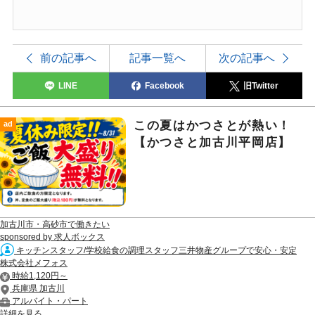
前の記事へ
記事一覧へ
次の記事へ
LINE
Facebook
旧Twitter
この夏はかつさとが熱い！
ad
【かつさと加古川平岡店】
加古川市・高砂市で働きたい
sponsored by 求人ボックス
キッチンスタッフ/学校給食の調理スタッフ三井物産グループで安心・安定
株式会社メフォス
時給1,120円～
兵庫県 加古川
アルバイト・パート
詳細を見る