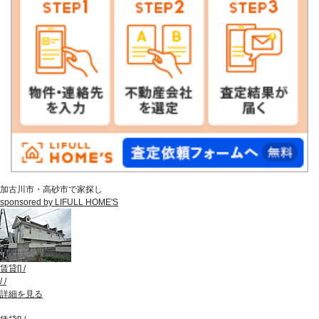
加古川市・高砂市で家探し
sponsored by LIFULL HOME'S
賃貸
[
]
/
/
/
詳細を見る