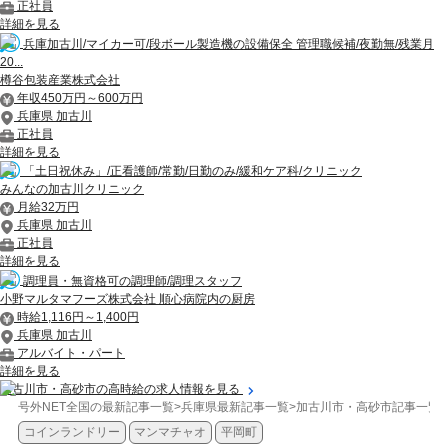
正社員
詳細を見る
兵庫加古川/マイカー可/段ボール製造機の設備保全 管理職候補/夜勤無/残業月
20...
樽谷包装産業株式会社
年収450万円～600万円
兵庫県 加古川
正社員
詳細を見る
「土日祝休み」/正看護師/常勤/日勤のみ/緩和ケア科/クリニック
みんなの加古川クリニック
月給32万円
兵庫県 加古川
正社員
詳細を見る
調理員・無資格可の調理師/調理スタッフ
小野マルタマフーズ株式会社 順心病院内の厨房
時給1,116円～1,400円
兵庫県 加古川
アルバイト・パート
詳細を見る
加古川市・高砂市の高時給の求人情報を見る
号外NET全国の最新記事一覧
>
兵庫県最新記事一覧
>
加古川市・高砂市記事一覧
>
コインランドリー
マンマチャオ
平岡町