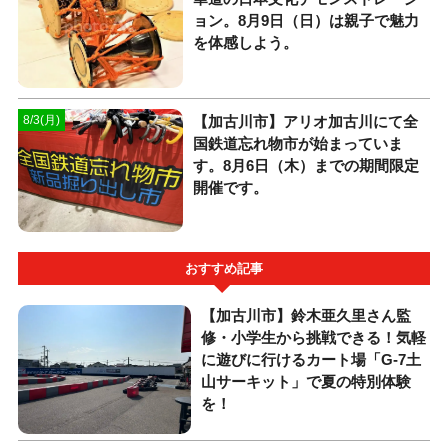
ョン。8月9日（日）は親子で魅力
を体感しよう。
【加古川市】アリオ加古川にて全
8/3(月)
国鉄道忘れ物市が始まっていま
す。8月6日（木）までの期間限定
開催です。
おすすめ記事
【加古川市】鈴木亜久里さん監
修・小学生から挑戦できる！気軽
に遊びに行けるカート場「G-7土
山サーキット」で夏の特別体験
を！