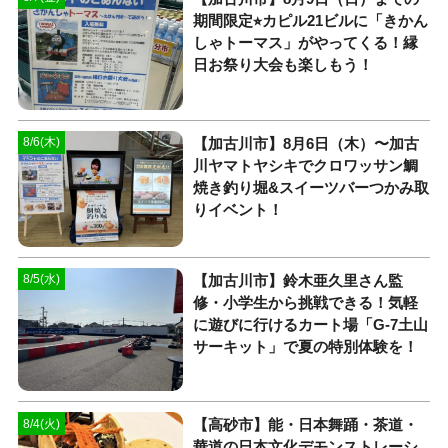
期間限定⭐︎カピル21ビルに「きかん
しゃトーマス」がやってくる！縁
日お祭り大会も楽しもう！
【加古川市】8月6日（木）〜加古
8/6(木)
川ヤマトヤシキでクロワッサン鯛
焼き釣り堀&スイーツバーつかみ取
りイベント！
【加古川市】鈴木亜久里さん監
8/5(水)
修・小学生から挑戦できる！気軽
に遊びに行けるカート場「G-7土山
サーキット」で夏の特別体験を！
【高砂市】能・日本舞踊・茶道・
8/4(火)
華道の日本文化デモンストレーシ