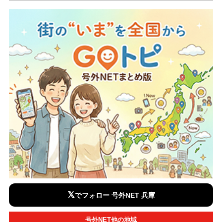
𝕏
でフォロー 号外NET 兵庫
号外NET他の地域