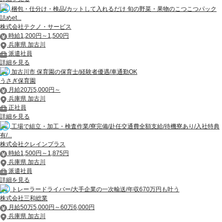
梱包・仕分け・検品/カットして入れるだけ 旬の野菜・果物のこつこつパック
詰めet...
株式会社テクノ・サービス
時給1,200円～1,500円
兵庫県 加古川
派遣社員
詳細を見る
加古川市 保育園の保育士/経験者優遇/車通勤OK
うさぎ保育園
月給20万5,000円～
兵庫県 加古川
正社員
詳細を見る
工場で組立・加工・検査作業/寮完備/赴任交通費全額支給/待機寮あり/入社特典
有/...
株式会社クレインプラス
時給1,500円～1,875円
兵庫県 加古川
派遣社員
詳細を見る
トレーラードライバー/大手企業の一次輸送/年収670万円も叶う
株式会社三和総業
月給50万5,000円～60万6,000円
兵庫県 加古川