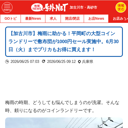
加古川市・高砂市
GOトピ
最新News
求人
開店/閉店
お店News
お店みち
【加古川市】梅雨に助かる！平岡町の大型コイン
ランドリーで敷布団が1000円セール実施中。6月30
日（火）までプリカもお得に買えます！
2026/06/25 07:03
2026/06/25 09:12
兵庫県
梅雨の時期、どうしても悩んでしまうのが洗濯。そんな
時、頼りになるのがコインランドリーです。