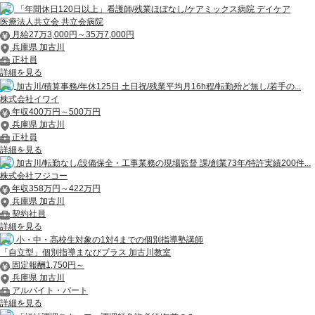
「年間休日120日以上」看護師/残業ほぼなし/ケアミックス病院 デイケア
医療法人共立会 共立会病院
月給27万3,000円～35万7,000円
兵庫県 加古川
正社員
詳細を見る
加古川/積算事務/年休125日 土日祝/残業平均月16h程/転勤殆ど無し/若手の...
株式会社イワイ
年収400万円～500万円
兵庫県 加古川
正社員
詳細を見る
加古川/転勤なし/設備保全・工事業務の現場監督 課/創業73年/特許実績200件...
株式会社フジコー
年収358万円～422万円
兵庫県 加古川
契約社員
詳細を見る
小・中・高校生対象の1対4までの個別指導塾講師
「自立型」個別指導まなびプラス 加古川教室
固定報酬1,750円～
兵庫県 加古川
アルバイト・パート
詳細を見る