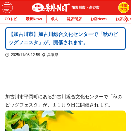
加古川市・高砂市
GOトピ
最新News
求人
開店/閉店
お店News
お店みち
【加古川市】加古川総合文化センターで「秋のビ
ッグフェスタ」が、開催されます。
2025/11/08 12:59
兵庫県
加古川市平岡町にある加古川総合文化センターで「秋の
ビッグフェスタ」が、１１月９日に開催されます。