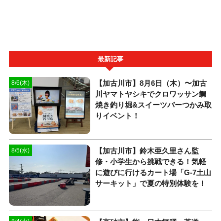
最新記事
【加古川市】8月6日（木）〜加古
8/6(木)
川ヤマトヤシキでクロワッサン鯛
焼き釣り堀&スイーツバーつかみ取
りイベント！
【加古川市】鈴木亜久里さん監
8/5(水)
修・小学生から挑戦できる！気軽
に遊びに行けるカート場「G-7土山
サーキット」で夏の特別体験を！