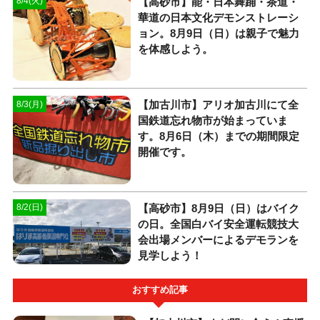
【高砂市】能・日本舞踊・茶道・
8/4(火)
華道の日本文化デモンストレーシ
ョン。8月9日（日）は親子で魅力
を体感しよう。
【加古川市】アリオ加古川にて全
8/3(月)
国鉄道忘れ物市が始まっていま
す。8月6日（木）までの期間限定
開催です。
【高砂市】8月9日（日）はバイク
8/2(日)
の日。全国白バイ安全運転競技大
会出場メンバーによるデモランを
見学しよう！
おすすめ記事