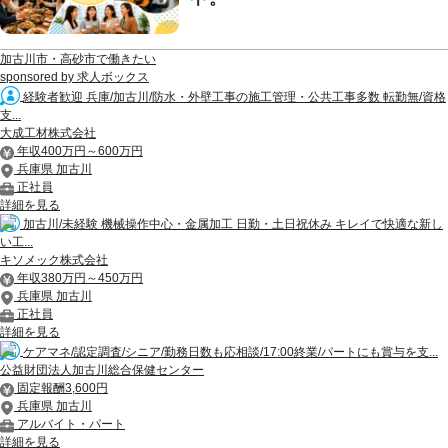
加古川市・高砂市で働きたい
sponsored by 求人ボックス
経験者歓迎 兵庫/加古川/防水・外壁工事の施工管理・公共工事多数 転勤無/資格
支...
大成工材株式会社
年収400万円～600万円
兵庫県 加古川
正社員
詳細を見る
加古川/未経験 機械操作中心・金属加工 日勤・土日祝休み キレイで快適な新し
い工...
キソメック株式会社
年収380万円～450万円
兵庫県 加古川
正社員
詳細を見る
ケアマネ/認定調査/シニア/勤務日数も応相談/17:00終業/パートにも賞与を支...
公益財団法人加古川総合保健センター
固定報酬3,600円
兵庫県 加古川
アルバイト・パート
詳細を見る