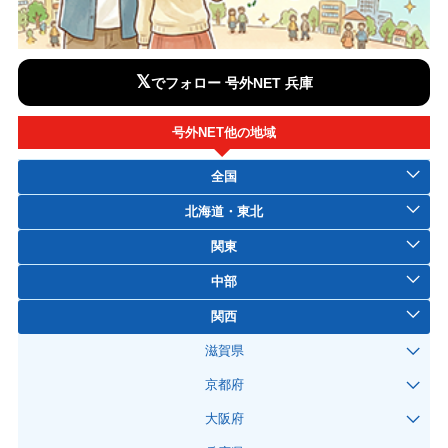
𝕏
でフォロー 号外NET 兵庫
号外NET他の地域
全国
北海道・東北
関東
中部
関西
滋賀県
京都府
大阪府