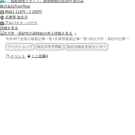
「福祉調理スタッフ」調理師免許必須/午前のみ
株式会社Foot Rise
時給1,116円～1,200円
兵庫県 加古川
アルバイト・パート
詳細を見る
加古川市・高砂市の高時給の求人情報を見る
号外NET全国の最新記事一覧
>
兵庫県最新記事一覧
>
加古川市・高砂市記事一覧
>
ワークショップ
加古川市平岡町
加古川総合文化センター
イベント
ミニ佐藤4