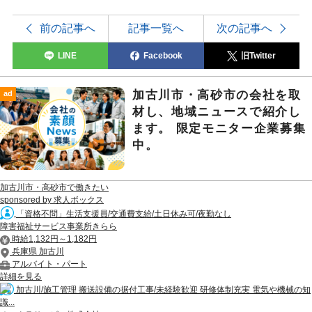
前の記事へ
記事一覧へ
次の記事へ
LINE
Facebook
旧Twitter
加古川市・高砂市の会社を取
ad
材し、地域ニュースで紹介し
ます。 限定モニター企業募集
中。
加古川市・高砂市で働きたい
sponsored by 求人ボックス
「資格不問」生活支援員/交通費支給/土日休み可/夜勤なし
障害福祉サービス事業所きらら
時給1,132円～1,182円
兵庫県 加古川
アルバイト・パート
詳細を見る
加古川/施工管理 搬送設備の据付工事/未経験歓迎 研修体制充実 電気や機械の知
識...