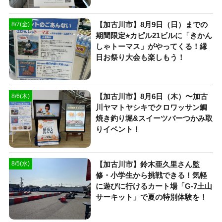
【加古川市】8月9日（日）までの
8/7(金)
期間限定⭐︎カピル21ビルに「きかん
しゃトーマス」がやってくる！縁
日お祭り大会も楽しもう！
【加古川市】8月6日（木）〜加古
8/6(木)
川ヤマトヤシキでクロワッサン鯛
焼き釣り堀&スイーツバーつかみ取
りイベント！
【加古川市】鈴木亜久里さん監
8/5(水)
修・小学生から挑戦できる！気軽
に遊びに行けるカート場「G-7土山
サーキット」で夏の特別体験を！