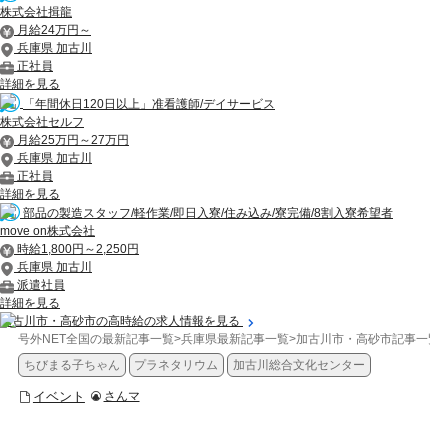
株式会社揖龍
月給24万円～
兵庫県 加古川
正社員
詳細を見る
「年間休日120日以上」准看護師/デイサービス
株式会社セルフ
月給25万円～27万円
兵庫県 加古川
正社員
詳細を見る
部品の製造スタッフ/軽作業/即日入寮/住み込み/寮完備/8割入寮希望者
move on株式会社
時給1,800円～2,250円
兵庫県 加古川
派遣社員
詳細を見る
加古川市・高砂市の高時給の求人情報を見る
号外NET全国の最新記事一覧
>
兵庫県最新記事一覧
>
加古川市・高砂市記事一覧
>
ちびまる子ちゃん
プラネタリウム
加古川総合文化センター
イベント
さんマ