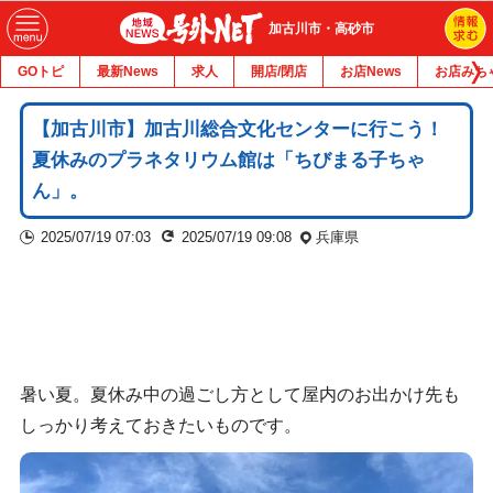
加古川市・高砂市
GOトピ
最新News
求人
開店/閉店
お店News
お店みち
【加古川市】加古川総合文化センターに行こう！
夏休みのプラネタリウム館は「ちびまる子ちゃ
ん」。
2025/07/19 07:03
2025/07/19 09:08
兵庫県
暑い夏。夏休み中の過ごし方として屋内のお出かけ先も
しっかり考えておきたいものです。