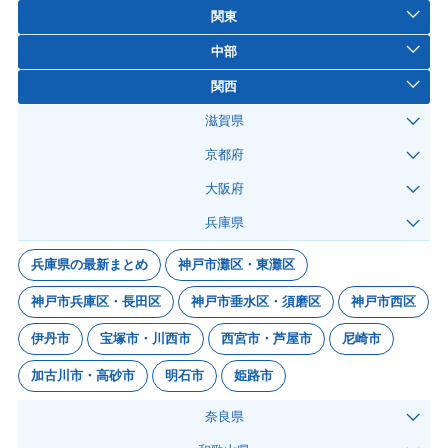
関東
中部
関西
滋賀県
京都府
大阪府
兵庫県
兵庫県の最新まとめ
神戸市灘区・東灘区
神戸市兵庫区・長田区
神戸市垂水区・須磨区
神戸市西区
伊丹市
宝塚市・川西市
西宮市・芦屋市
尼崎市
加古川市・高砂市
明石市
姫路市
奈良県