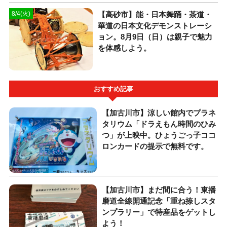
【高砂市】能・日本舞踊・茶道・
8/4(火)
華道の日本文化デモンストレーシ
ョン。8月9日（日）は親子で魅力
を体感しよう。
おすすめ記事
【加古川市】涼しい館内でプラネ
タリウム「ドラえもん時間のひみ
つ」が上映中。ひょうごっ子ココ
ロンカードの提示で無料です。
【加古川市】まだ間に合う！東播
磨道全線開通記念「重ね捺しスタ
ンプラリー」で特産品をゲットし
よう！