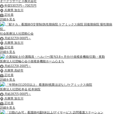
オークラサービス株式会社
年収530万円～700万円
兵庫県 加古川
正社員
詳細を見る
「駅チカ」看護師/3交替制/急性期病院 ケアミックス病院 回復期病院 慢性期病
院...
社会医療法人社団順心会
月給32万9,000円～
兵庫県 加古川
正社員
詳細を見る
介護福祉士/介護職員・ヘルパー/賞与3.8ヶ月分/小規模多機能/日勤・夜勤
医療法人社団輪心会小規模多機能ホーム心まち
月給22万8,200円～
兵庫県 高砂市
正社員
詳細を見る
「年間休日120日以上」看護師/残業ほぼなし/ケアミックス病院
医療法人社団松本会 松本病院
月給28万5,000円～
兵庫県 加古川
正社員
詳細を見る
「日勤のみ可」看護師/4週8休以上/デイサービス 訪問看護ステーション