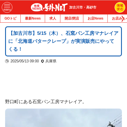
加古川市・高砂市
GOトピ
最新News
求人
開店/閉店
お店News
お店みち
【加古川市】5/15（木）、石窯パン工房マナレイア
に「北海道バタークレープ」が実演販売にやって
くる！
2025/05/13 09:00
兵庫県
野口町にある石窯パン工房マナレイア。