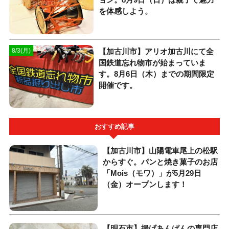
を体感しよう。
【加古川市】アリオ加古川にて全
8/3(月)
国鉄道忘れ物市が始まっていま
す。8月6日（木）までの期間限定
開催です。
おすすめ記事
【加古川市】山陽電車尾上の松駅
からすぐ。パンと焼き菓子のお店
「Mois（モワ）」が5月29日
（金）オープンします！
【明石市】揚げあんぱんの専門店