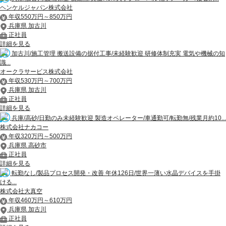
ヘンケルジャパン株式会社
年収550万円～850万円
兵庫県 加古川
正社員
詳細を見る
加古川/施工管理 搬送設備の据付工事/未経験歓迎 研修体制充実 電気や機械の知
識...
オークラサービス株式会社
年収530万円～700万円
兵庫県 加古川
正社員
詳細を見る
兵庫/高砂/日勤のみ未経験歓迎 製造オペレーター/車通勤可/転勤無/残業月約10...
株式会社ナカコー
年収320万円～500万円
兵庫県 高砂市
正社員
詳細を見る
転勤なし/製品プロセス開発・改善 年休126日/世界一薄い水晶デバイスを手掛
ける...
株式会社大真空
年収460万円～610万円
兵庫県 加古川
正社員