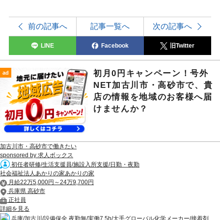
前の記事へ
記事一覧へ
次の記事へ
LINE
Facebook
旧Twitter
初月0円キャンペーン！号外
ad
NET加古川市・高砂市で、貴
店の情報を地域のお客様へ届
けませんか？
加古川市・高砂市で働きたい
sponsored by 求人ボックス
初任者研修/生活支援員/施設入所支援/日勤・夜勤
社会福祉法人あかりの家あかりの家
月給22万5,000円～24万9,700円
兵庫県 高砂市
正社員
詳細を見る
兵庫/加古川/設備保全 夜勤無/実働7.5h/大手グローバル化学メーカー/接着剤...