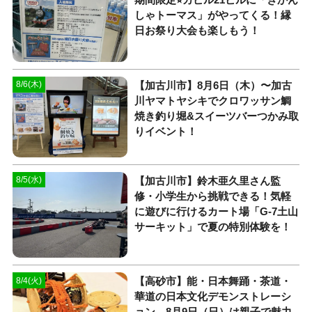
しゃトーマス」がやってくる！縁
日お祭り大会も楽しもう！
【加古川市】8月6日（木）〜加古
8/6(木)
川ヤマトヤシキでクロワッサン鯛
焼き釣り堀&スイーツバーつかみ取
りイベント！
【加古川市】鈴木亜久里さん監
8/5(水)
修・小学生から挑戦できる！気軽
に遊びに行けるカート場「G-7土山
サーキット」で夏の特別体験を！
【高砂市】能・日本舞踊・茶道・
8/4(火)
華道の日本文化デモンストレーシ
ョン。8月9日（日）は親子で魅力