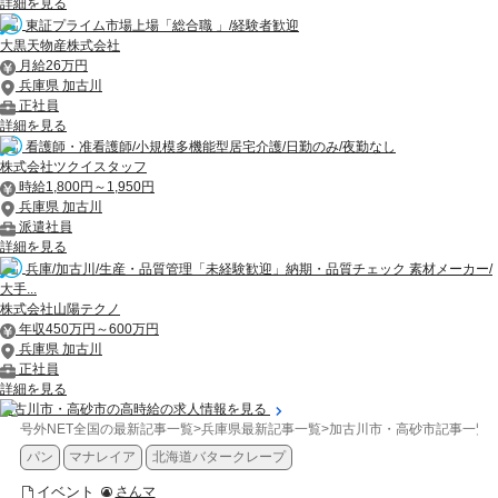
詳細を見る
東証プライム市場上場「総合職 」/経験者歓迎
大黒天物産株式会社
月給26万円
兵庫県 加古川
正社員
詳細を見る
看護師・准看護師/小規模多機能型居宅介護/日勤のみ/夜勤なし
株式会社ツクイスタッフ
時給1,800円～1,950円
兵庫県 加古川
派遣社員
詳細を見る
兵庫/加古川/生産・品質管理「未経験歓迎」納期・品質チェック 素材メーカー/
大手...
株式会社山陽テクノ
年収450万円～600万円
兵庫県 加古川
正社員
詳細を見る
加古川市・高砂市の高時給の求人情報を見る
号外NET全国の最新記事一覧
>
兵庫県最新記事一覧
>
加古川市・高砂市記事一覧
>
パン
マナレイア
北海道バタークレープ
イベント
さんマ