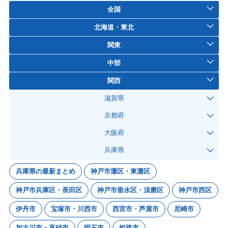
全国
北海道・東北
関東
中部
関西
滋賀県
京都府
大阪府
兵庫県
兵庫県の最新まとめ
神戸市灘区・東灘区
神戸市兵庫区・長田区
神戸市垂水区・須磨区
神戸市西区
伊丹市
宝塚市・川西市
西宮市・芦屋市
尼崎市
加古川市・高砂市
明石市
姫路市