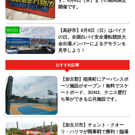
す。8月6日（木）までの期間限定
開催です。
【高砂市】8月9日（日）はバイク
8/2(日)
の日。全国白バイ安全運転競技大
会出場メンバーによるデモランを
見学しよう！
おすすめ記事
【加古郡】稲美町にアーバンスポ
ーツ施設がオープン！無料でスケ
ートボード、3ON3、テニス壁打
ち等ができる公共施設です。
【加古川市】チェント・クオー
リ・ハリマが開幕戦で勝利！臨場