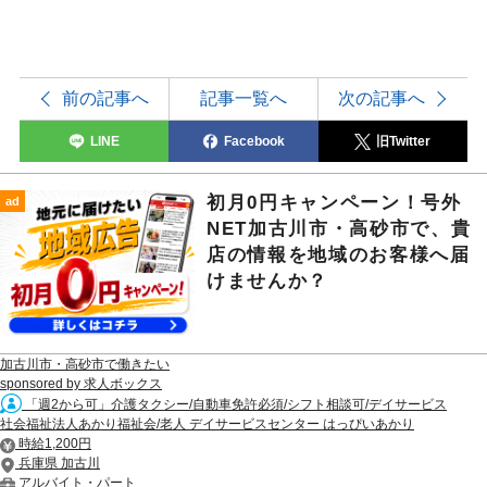
前の記事へ
記事一覧へ
次の記事へ
LINE
Facebook
旧Twitter
初月0円キャンペーン！号外
ad
NET加古川市・高砂市で、貴
店の情報を地域のお客様へ届
けませんか？
加古川市・高砂市で働きたい
sponsored by 求人ボックス
「週2から可」介護タクシー/自動車免許必須/シフト相談可/デイサービス
社会福祉法人あかり福祉会/老人 デイサービスセンター はっぴいあかり
時給1,200円
兵庫県 加古川
アルバイト・パート