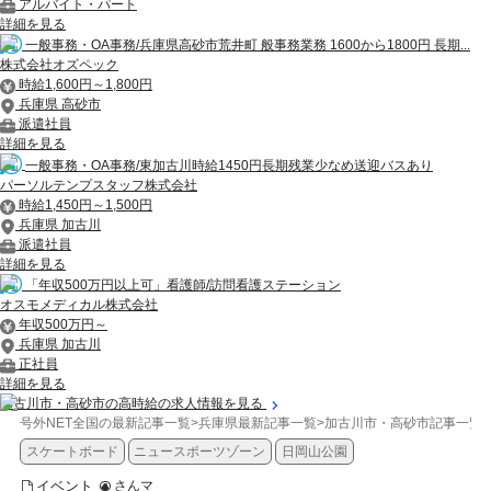
アルバイト・パート
詳細を見る
一般事務・OA事務/兵庫県高砂市荒井町 般事務業務 1600から1800円 長期...
株式会社オズペック
時給1,600円～1,800円
兵庫県 高砂市
派遣社員
詳細を見る
一般事務・OA事務/東加古川時給1450円長期残業少なめ送迎バスあり
パーソルテンプスタッフ株式会社
時給1,450円～1,500円
兵庫県 加古川
派遣社員
詳細を見る
「年収500万円以上可」看護師/訪問看護ステーション
オスモメディカル株式会社
年収500万円～
兵庫県 加古川
正社員
詳細を見る
加古川市・高砂市の高時給の求人情報を見る
号外NET全国の最新記事一覧
>
兵庫県最新記事一覧
>
加古川市・高砂市記事一覧
>
スケートボード
ニュースポーツゾーン
日岡山公園
イベント
さんマ