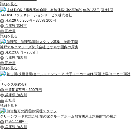
詳細を見る
未経験OK「事務系総合職」有給休暇消化率94%,年休123日,面接1回
J-POWERジェネレーションサービス株式会社
月給29万6,900円～37万8,200円
兵庫県 高砂市
正社員
詳細を見る
調理師・調理師/調理スタッフ募集、年齢不問
神戸マルタマフーズ株式会社 こすもす園内の厨房
月給23万円～26万円
兵庫県 加古川
正社員
詳細を見る
加古川/技術営業/セールスエンジニア 大手メーカー向け/東証上場/メーカー商社
...
リックス株式会社
年収510万円～600万円
兵庫県 加古川
正社員
詳細を見る
無資格可の調理師/調理スタッフ
グリーンフード株式会社 愛の家グループホーム加古川尾上弐番館内の厨房
時給1,116円～
兵庫県 加古川