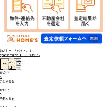
加古川市・高砂市で家探し
sponsored by LIFULL HOME'S
賃貸
[
]
/
/
/
詳細を見る
賃貸
[
]
/
/
/
詳細を見る