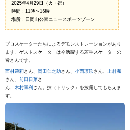
2025年4月29日（火・祝）
時間：11時〜16時
場所：日岡山公園ニュースポーツゾーン
プロスケーターたちによるデモンストレーションがあり
ます。ゲストスケーターは今活躍する若手スケーターの
皆さんです。
西村碧莉
さん、
岡田仁之助
さん、
小西凛玖
さん、
上村颯
さん、
前田日菜
さ
ん、
木村匡利
さん。技（トリック）を披露してもらえま
す。