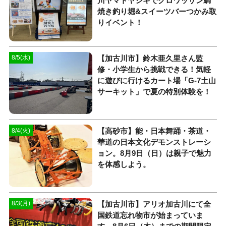
川ヤマトヤシキでクロワッサン鯛
焼き釣り堀&スイーツバーつかみ取
りイベント！
【加古川市】鈴木亜久里さん監
8/5(水)
修・小学生から挑戦できる！気軽
に遊びに行けるカート場「G-7土山
サーキット」で夏の特別体験を！
【高砂市】能・日本舞踊・茶道・
8/4(火)
華道の日本文化デモンストレーシ
ョン。8月9日（日）は親子で魅力
を体感しよう。
【加古川市】アリオ加古川にて全
8/3(月)
国鉄道忘れ物市が始まっていま