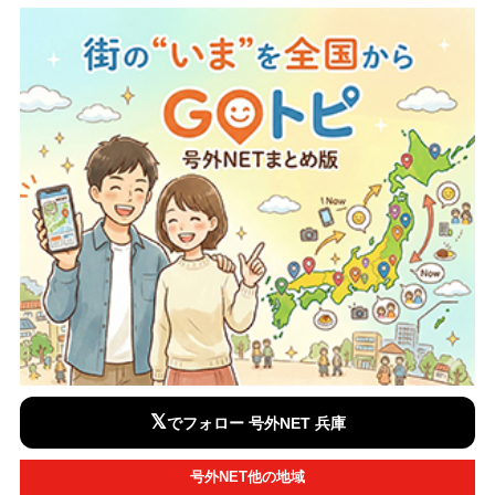
𝕏
でフォロー 号外NET 兵庫
号外NET他の地域