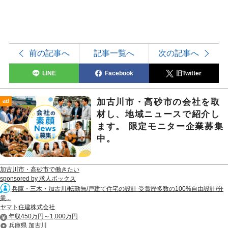
前の記事へ
記事一覧へ
次の記事へ
LINE
Facebook
旧Twitter
加古川市・高砂市の会社を取
ad
材し、地域ニュースで紹介し
ます。 限定モニター企業募集
中。
加古川市・高砂市で働きたい
sponsored by 求人ボックス
兵庫・三木・加古川/転勤無/戸建て住宅の設計 受賞歴多数の100%自由設計/分
業...
ヤマト住建株式会社
年収450万円～1,000万円
兵庫県 加古川