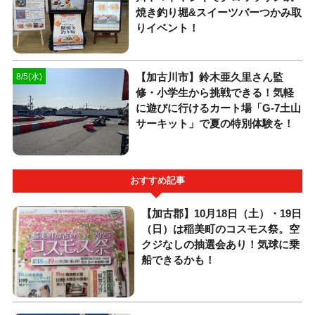
焼き釣り堀&スイーツバーつかみ取
りイベント！
【加古川市】鈴木亜久里さん監
8/5(水)
修・小学生から挑戦できる！気軽
に遊びに行けるカート場「G-7土山
サーキット」で夏の特別体験を！
おすすめ記事
【加古郡】10月18日（土）・19日
（日）は稲美町のコスモス祭。空
クジなしの抽選会あり！気球に乗
船できるかも！