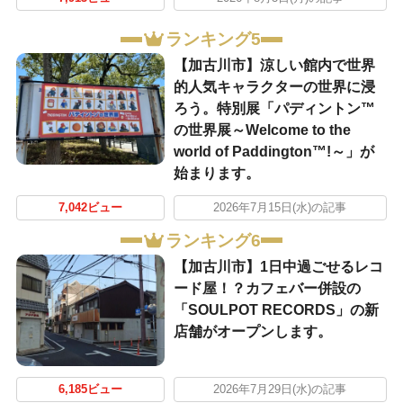
ランキング5
【加古川市】涼しい館内で世界
的人気キャラクターの世界に浸
ろう。特別展「パディントン™
の世界展～Welcome to the
world of Paddington™!～」が
始まります。
7,042ビュー
2026年7月15日(水)の記事
ランキング6
【加古川市】1日中過ごせるレコ
ード屋！？カフェバー併設の
「SOULPOT RECORDS」の新
店舗がオープンします。
6,185ビュー
2026年7月29日(水)の記事