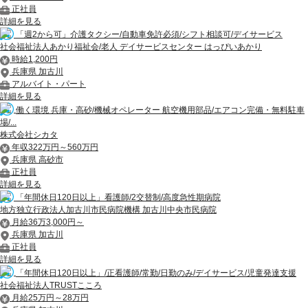
正社員
詳細を見る
「週2から可」介護タクシー/自動車免許必須/シフト相談可/デイサービス
社会福祉法人あかり福祉会/老人 デイサービスセンター はっぴいあかり
時給1,200円
兵庫県 加古川
アルバイト・パート
詳細を見る
働く環境 兵庫・高砂/機械オペレーター 航空機用部品/エアコン完備・無料駐車
場/...
株式会社シカタ
年収322万円～560万円
兵庫県 高砂市
正社員
詳細を見る
「年間休日120日以上」看護師/2交替制/高度急性期病院
地方独立行政法人加古川市民病院機構 加古川中央市民病院
月給36万3,000円～
兵庫県 加古川
正社員
詳細を見る
「年間休日120日以上」/正看護師/常勤/日勤のみ/デイサービス/児童発達支援
社会福祉法人TRUSTこころ
月給25万円～28万円