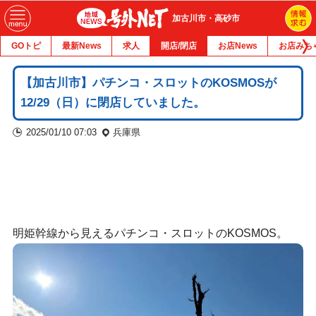
加古川市・高砂市
GOトピ
最新News
求人
開店/閉店
お店News
お店みち
【加古川市】パチンコ・スロットのKOSMOSが
12/29（日）に閉店していました。
2025/01/10 07:03
兵庫県
明姫幹線から見えるパチンコ・スロットのKOSMOS。