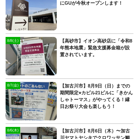
にGUが今秋オープンします！
【高砂市】イオン高砂店に「令和8
8/8(土)
年熊本地震」緊急支援募金箱が設
置されています。
【加古川市】8月9日（日）までの
8/7(金)
期間限定⭐︎カピル21ビルに「きかん
しゃトーマス」がやってくる！縁
日お祭り大会も楽しもう！
【加古川市】8月6日（木）〜加古
8/6(木)
川ヤマトヤシキでクロワッサン鯛