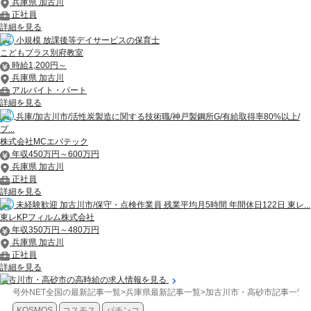
兵庫県 加古川
正社員
詳細を見る
小規模 放課後等デイサービスの保育士
こどもプラス別府教室
時給1,200円～
兵庫県 加古川
アルバイト・パート
詳細を見る
兵庫/加古川市/活性炭製造に関する技術職/神戸製鋼所G/有給取得率80%以上/
プ...
株式会社MCエバテック
年収450万円～600万円
兵庫県 加古川
正社員
詳細を見る
未経験歓迎 加古川市/保守・点検作業員 残業平均月5時間 年間休日122日 東レ...
東レKPフィルム株式会社
年収350万円～480万円
兵庫県 加古川
正社員
詳細を見る
加古川市・高砂市の高時給の求人情報を見る
号外NET全国の最新記事一覧
>
兵庫県最新記事一覧
>
加古川市・高砂市記事一覧
>
KOSMOS
コスモス
パチンコ