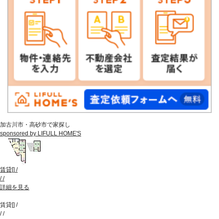
加古川市・高砂市で家探し
sponsored by LIFULL HOME'S
賃貸
[
]
/
/
/
詳細を見る
賃貸
[
]
/
/
/