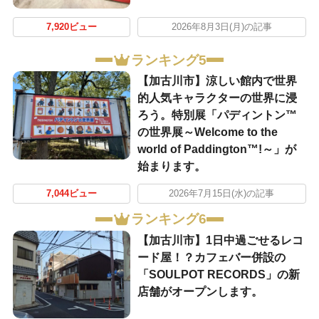
7,920ビュー
2026年8月3日(月)の記事
ランキング5
【加古川市】涼しい館内で世界
的人気キャラクターの世界に浸
ろう。特別展「パディントン™
の世界展～Welcome to the
world of Paddington™!～」が
始まります。
7,044ビュー
2026年7月15日(水)の記事
ランキング6
【加古川市】1日中過ごせるレコ
ード屋！？カフェバー併設の
「SOULPOT RECORDS」の新
店舗がオープンします。