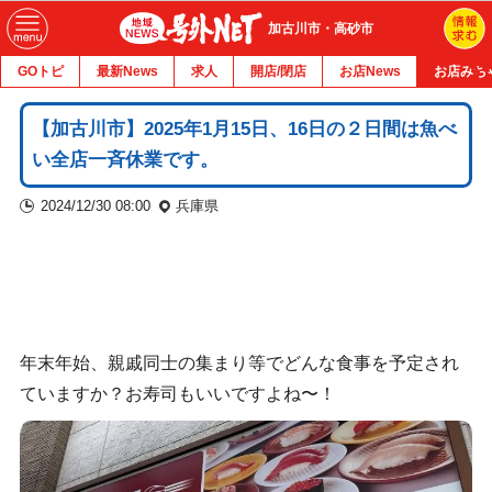
加古川市・高砂市
GOトピ
最新News
求人
開店/閉店
お店News
お店みち
【加古川市】2025年1月15日、16日の２日間は魚べ
い全店一斉休業です。
2024/12/30 08:00
兵庫県
年末年始、親戚同士の集まり等でどんな食事を予定され
ていますか？お寿司もいいですよね〜！