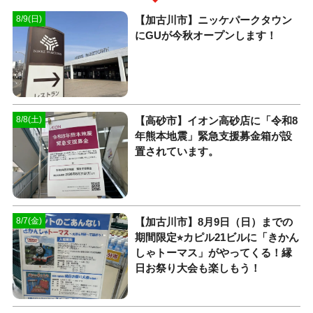
【加古川市】ニッケパークタウン
8/9(日)
にGUが今秋オープンします！
【高砂市】イオン高砂店に「令和8
8/8(土)
年熊本地震」緊急支援募金箱が設
置されています。
【加古川市】8月9日（日）までの
8/7(金)
期間限定⭐︎カピル21ビルに「きかん
しゃトーマス」がやってくる！縁
日お祭り大会も楽しもう！