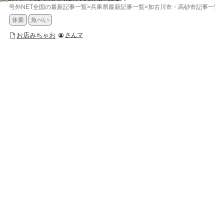
号外NET全国の最新記事一覧
>
兵庫県最新記事一覧
>
加古川市・高砂市記事一覧
>
休業
魚べい
お店みちゃお
さんマ