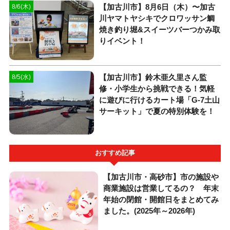
【加古川市】8月6日（木）〜加古
8/6(木)
川ヤマトヤシキでクロワッサン鯛
焼き釣り堀&スイーツバーつかみ取
りイベント！
【加古川市】鈴木亜久里さん監
8/5(水)
修・小学生から挑戦できる！気軽
に遊びに行けるカート場「G-7土山
サーキット」で夏の特別体験を！
おすすめ記事
【加古川市・高砂市】市の施設や
商業施設は営業してるの？ 年末
年始の閉館・開館日をまとめてみ
ました。(2025年～2026年)