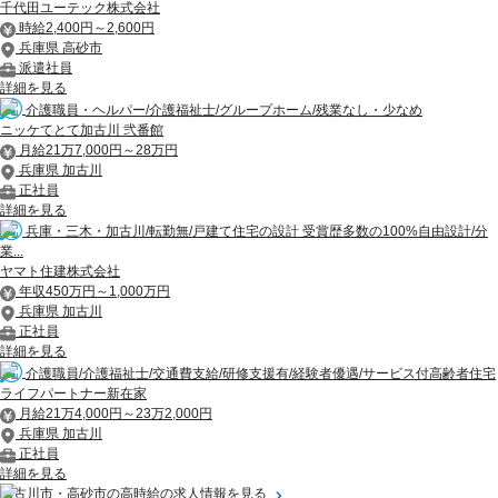
千代田ユーテック株式会社
時給2,400円～2,600円
兵庫県 高砂市
派遣社員
詳細を見る
介護職員・ヘルパー/介護福祉士/グループホーム/残業なし・少なめ
ニッケてとて加古川 弐番館
月給21万7,000円～28万円
兵庫県 加古川
正社員
詳細を見る
兵庫・三木・加古川/転勤無/戸建て住宅の設計 受賞歴多数の100%自由設計/分
業...
ヤマト住建株式会社
年収450万円～1,000万円
兵庫県 加古川
正社員
詳細を見る
介護職員/介護福祉士/交通費支給/研修支援有/経験者優遇/サービス付高齢者住宅
ライフパートナー新在家
月給21万4,000円～23万2,000円
兵庫県 加古川
正社員
詳細を見る
加古川市・高砂市の高時給の求人情報を見る