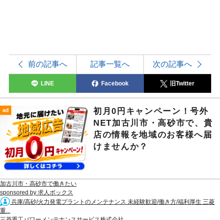
前の記事へ
記事一覧へ
次の記事へ
LINE
Facebook
旧Twitter
初月0円キャンペーン！号外
ad
NET加古川市・高砂市で、貴
店の情報を地域のお客様へ届
けませんか？
加古川市・高砂市で働きたい
sponsored by 求人ボックス
兵庫/高砂/火力発電プラントのメンテナンス 未経験歓迎/働き方/福利厚生 三菱
重...
三菱重工パワーメンテナンスサービス株式会社