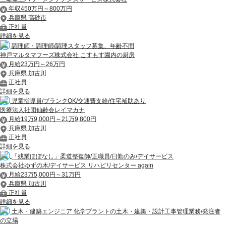
年収450万円～800万円
兵庫県 高砂市
正社員
詳細を見る
調理師・調理師/調理スタッフ募集、年齢不問
神戸マルタマフーズ株式会社 こすもす園内の厨房
月給23万円～26万円
兵庫県 加古川
正社員
詳細を見る
児童指導員/ブランクOK/交通費支給/住宅補助あり
医療法人社団仙齢会レイマカナ
月給19万9,000円～21万9,800円
兵庫県 加古川
正社員
詳細を見る
「残業ほぼなし」柔道整復師/正職員/日勤のみ/デイサービス
株式会社ゆずの木/デイサービス リハビリセンター again
月給23万5,000円～31万円
兵庫県 加古川
正社員
詳細を見る
土木・建築エンジニア 化学プラントの土木・建築・設計工事管理業務/発注者
の立場