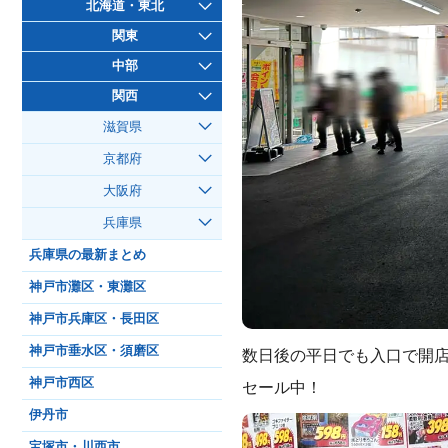
北海道・東北
関東
中部
関西
滋賀県
京都府
大阪府
兵庫県
兵庫県の最新まとめ
神戸市灘区・東灘区
神戸市兵庫区・長田区
神戸市垂水区・須磨区
数日後の平日でも入口で開
神戸市西区
セール中！
伊丹市
宝塚市・川西市