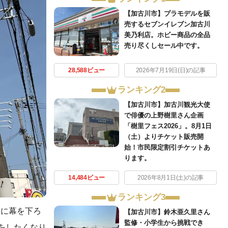
【加古川市】プラモデルを販
売するセブンイレブン加古川
美乃利店。ホビー商品の全品
売り尽くしセール中です。
28,588ビュー
2026年7月19日(日)の記事
ランキング2
【加古川市】加古川観光大使
で俳優の上野樹里さん企画
「樹里フェス2026」。8月1日
（土）よりチケット販売開
始！市民限定割引チケットあ
ります。
14,484ビュー
2026年8月1日(土)の記事
ランキング3
史に幕を下ろ
【加古川市】鈴木亜久里さん
監修・小学生から挑戦でき
をしたくなり