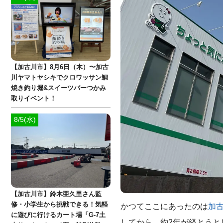
【加古川市】8月6日（木）〜加古
川ヤマトヤシキでクロワッサン鯛
焼き釣り堀&スイーツバーつかみ
取りイベント！
8/5(水)
【加古川市】鈴木亜久里さん監
修・小学生から挑戦できる！気軽
かつてここにあったのは
加
に遊びに行けるカート場「G-7土
してから、約2年が経とう