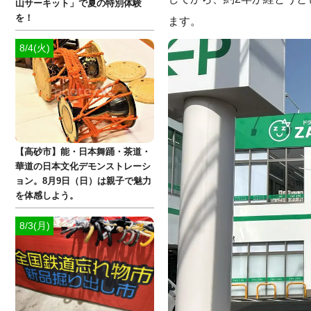
山サーキット」で夏の特別体験
を！
ます。
8/4(火)
【高砂市】能・日本舞踊・茶道・
華道の日本文化デモンストレーシ
ョン。8月9日（日）は親子で魅力
を体感しよう。
8/3(月)