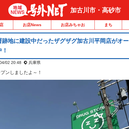
加古川市・高砂市
店
お店News
お店みちゃお
まち
署跡地に建設中だったザグザグ加古川平岡店がオー
中！
04/02 20:48
兵庫県
ープンしましたよ～！