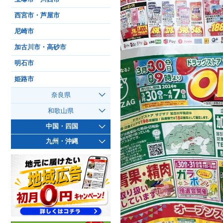
西宮市・芦屋市
尼崎市
加古川市・高砂市
明石市
姫路市
奈良県
和歌山県
中国・四国
九州・沖縄