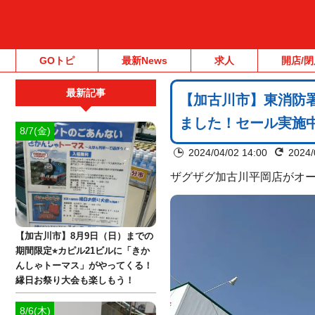
GOトピ
最新News
求人
開店/閉
最新記事
【加古川市】東消防
ました！セール実施
8/7(金)
2024/04/02 14:00
2024/
ザグザグ加古川平岡店がオ
【加古川市】8月9日（日）までの
期間限定⭐︎カピル21ビルに「きか
んしゃトーマス」がやってくる！
縁日お祭り大会も楽しもう！
8/6(木)