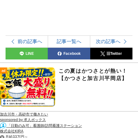
前の記事へ
記事一覧へ
次の記事へ
LINE
Facebook
旧Twitter
この夏はかつさとが熱い！
ad
【かつさと加古川平岡店】
加古川市・高砂市で働きたい
sponsored by 求人ボックス
「日勤のみ可」看護師/訪問看護ステーション
株式会社KIRA
月給33万円～