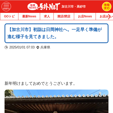
加古川市・高砂市
GOトピ
最新News
求人
開店/閉店
お店News
お店みち
【加古川市】初詣は日岡神社へ。一足早く準備が
進む様子を見てきました。
2025/01/01 07:03
兵庫県
新年明けましておめでとうございます。