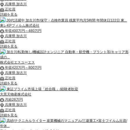
兵庫県 加古川
正社員
詳細を見る
30代活躍中 加古川市/保守・点検作業員 残業平均月5時間 年間休日122日 東...
東レKPフィルム株式会社
年収400万円～480万円
兵庫県 加古川
正社員
詳細を見る
加古川/転勤無し/機械設計エンジニア 自動車・航空機・プラント等/キャリア形
成の...
株式会社エスユーエス
年収420万円～800万円
兵庫県 加古川
正社員
詳細を見る
東証プライム市場上場「総合職 」/経験者歓迎
大黒天物産株式会社
月給26万円
兵庫県 加古川
正社員
詳細を見る
高砂/テクニカルライター 産業機械のマニュアル/三菱重工×富士フイルム出資/
年休...