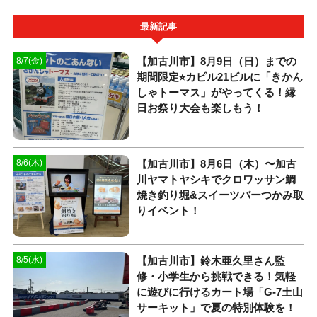
最新記事
【加古川市】8月9日（日）までの
8/7(金)
期間限定⭐︎カピル21ビルに「きかん
しゃトーマス」がやってくる！縁
日お祭り大会も楽しもう！
【加古川市】8月6日（木）〜加古
8/6(木)
川ヤマトヤシキでクロワッサン鯛
焼き釣り堀&スイーツバーつかみ取
りイベント！
【加古川市】鈴木亜久里さん監
8/5(水)
修・小学生から挑戦できる！気軽
に遊びに行けるカート場「G-7土山
サーキット」で夏の特別体験を！