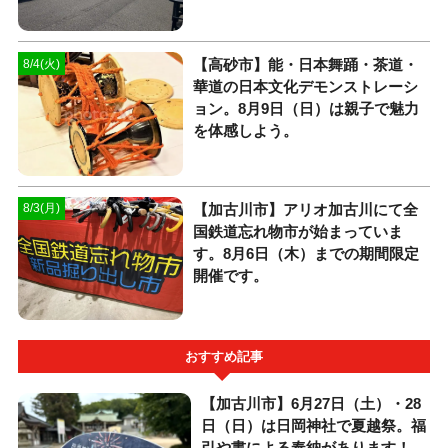
【高砂市】能・日本舞踊・茶道・
8/4(火)
華道の日本文化デモンストレーシ
ョン。8月9日（日）は親子で魅力
を体感しよう。
【加古川市】アリオ加古川にて全
8/3(月)
国鉄道忘れ物市が始まっていま
す。8月6日（木）までの期間限定
開催です。
おすすめ記事
【加古川市】6月27日（土）・28
日（日）は日岡神社で夏越祭。福
引や書による奉納があります！