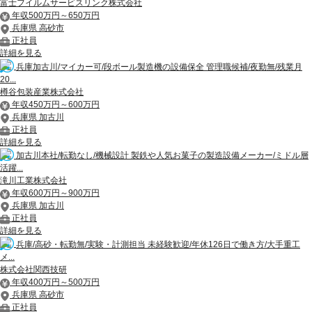
富士フイルムサービスリンク株式会社
年収500万円～650万円
兵庫県 高砂市
正社員
詳細を見る
兵庫加古川/マイカー可/段ボール製造機の設備保全 管理職候補/夜勤無/残業月
20...
樽谷包装産業株式会社
年収450万円～600万円
兵庫県 加古川
正社員
詳細を見る
加古川本社/転勤なし/機械設計 製鉄や人気お菓子の製造設備メーカー/ミドル層
活躍...
滝川工業株式会社
年収600万円～900万円
兵庫県 加古川
正社員
詳細を見る
兵庫/高砂・転勤無/実験・計測担当 未経験歓迎/年休126日で働き方/大手重工
メ...
株式会社関西技研
年収400万円～500万円
兵庫県 高砂市
正社員